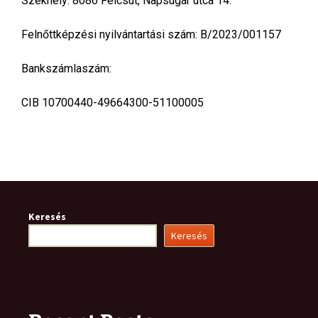
Székhely: 8086 Felcsút, Napsugár utca 14.
Felnőttképzési nyilvántartási szám: B/2023/001157
Bankszámlaszám:
CIB 10700440-49664300-51100005
Keresés
Keresés